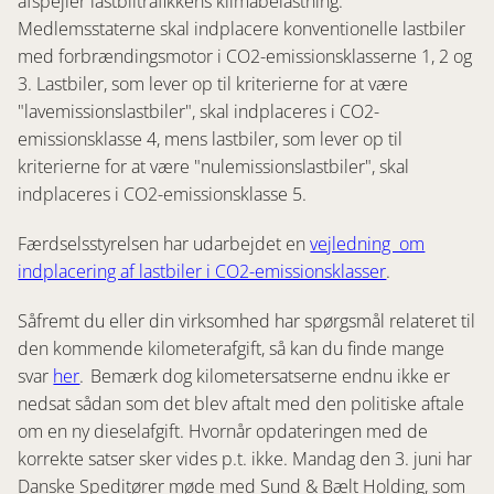
afspejler lastbiltrafikkens klimabelastning.
Medlemsstaterne skal indplacere konventionelle lastbiler
med forbrændingsmotor i CO2-emissionsklasserne 1, 2 og
3. Lastbiler, som lever op til kriterierne for at være
"lavemissionslastbiler", skal indplaceres i CO2-
emissionsklasse 4, mens lastbiler, som lever op til
kriterierne for at være "nulemissionslastbiler", skal
indplaceres i CO2-emissionsklasse 5.
Færdselsstyrelsen har udarbejdet en
vejledning om
indplacering af lastbiler i CO2-emissionsklasser
.
Såfremt du eller din virksomhed har spørgsmål relateret til
den kommende kilometerafgift, så kan du finde mange
svar
her
. Bemærk dog kilometersatserne endnu ikke er
nedsat sådan som det blev aftalt med den politiske aftale
om en ny dieselafgift. Hvornår opdateringen med de
korrekte satser sker vides p.t. ikke. Mandag den 3. juni har
Danske Speditører møde med Sund & Bælt Holding, som