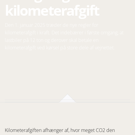
kilometerafgift
Den 1. januar 2025 træder de nye regler for
kilometerafgift i kraft. Det indebærer i første omgang, at
lastbiler på 12 ton og derover skal betale en
kilometerafgift ved kørsel på store dele af vejnettet.
Kilometerafgiften afhænger af, hvor meget CO2 den