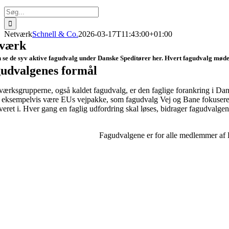
Søg
efter:
Netværk
Schnell & Co.
2026-03-17T11:43:00+01:00
værk
 se de syv aktive fagudvalg under Danske Speditører her. Hvert fagudvalg mødes 
udvalgenes formål
ærksgrupperne, også kaldet fagudvalg, er den faglige forankring i Dans
 eksempelvis være EUs vejpakke, som fagudvalg Vej og Bane fokuserer 
veret i. Hver gang en faglig udfordring skal løses, bidrager fagudval
Fagudvalgene er for alle medlemmer af D