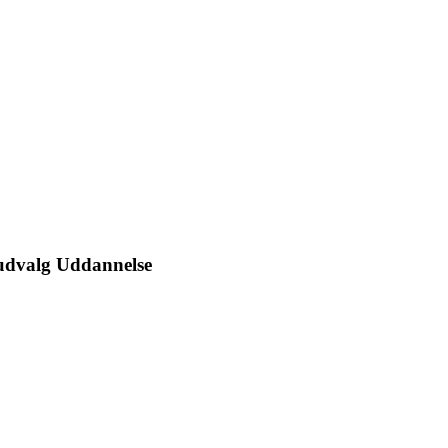
dvalg Uddannelse