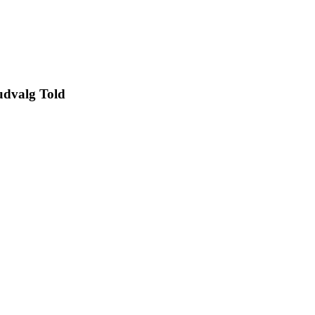
dvalg Told