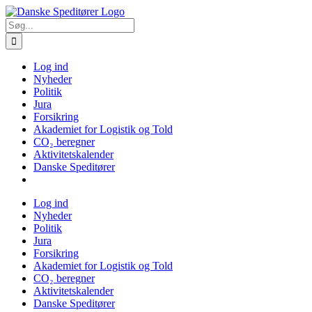
Skip
to
Søg
content
efter:
Log ind
Nyheder
Politik
Jura
Forsikring
Akademiet for Logistik og Told
CO₂ beregner
Aktivitetskalender
Danske Speditører
Log ind
Nyheder
Politik
Jura
Forsikring
Akademiet for Logistik og Told
CO₂ beregner
Aktivitetskalender
Danske Speditører