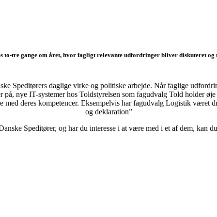
to-tre gange om året, hvor fagligt relevante udfordringer bliver diskuteret og 
ke Speditørers daglige virke og politiske arbejde. Når faglige udfordri
på, nye IT-systemer hos Toldstyrelsen som fagudvalg Told holder øje
gene med deres kompetencer. Eksempelvis har fagudvalg Logistik været
og deklaration”
anske Speditører, og har du interesse i at være med i et af dem, kan d