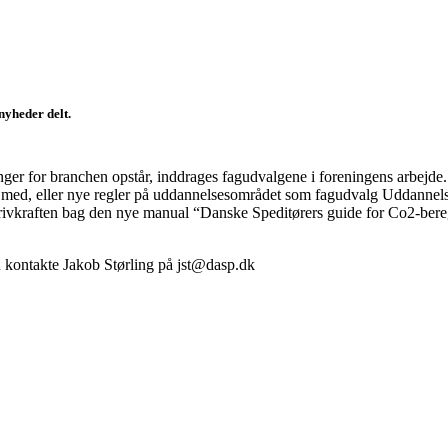
nyheder delt.
nger for branchen opstår, inddrages fagudvalgene i foreningens arbejde
 med, eller nye regler på uddannelsesområdet som fagudvalg Uddannels
 drivkraften bag den nye manual “Danske Speditørers guide for Co2-ber
u kontakte Jakob Størling på jst@dasp.dk