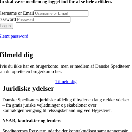
u skal være medlem og logget ind for at se hele artiklen.
Username or Email
Password
Log in
Glemt password
Tilmeld dig
vis du ikke har en brugerkonto, men er medlem af Danske Speditører,
an du oprette en brugerkonto her:
Tilmeld dig
Juridiske ydelser
Danske Speditørers juridiske afdeling tilbyder en lang række ydelser
– fra gratis juriske vejledninger og skabeloner over
kontraktgennemgang til retssagsbehandling ved Højesteret.
NSAB, kontrakter og tenders
Speditørernes Retsværn udarbejder kontraktudkast samt gennemgår