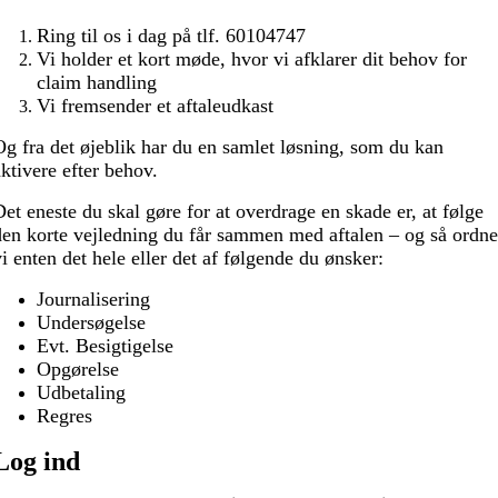
Ring til os i dag på tlf. 60104747
Vi holder et kort møde, hvor vi afklarer dit behov for
claim handling
Vi fremsender et aftaleudkast
Og fra det øjeblik har du en samlet løsning,
som du kan
ktivere efter behov.
Det eneste du skal gøre for at overdrage en
skade er, at følge
den korte vejledning du får sammen med aftalen – og så ordne
i enten det hele eller det af følgende du ønsker:
Journalisering
Undersøgelse
Evt. Besigtigelse
Opgørelse
Udbetaling
Regres
Log ind