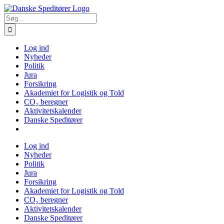
Skip
to
Søg
content
efter:
Log ind
Nyheder
Politik
Jura
Forsikring
Akademiet for Logistik og Told
CO₂ beregner
Aktivitetskalender
Danske Speditører
Log ind
Nyheder
Politik
Jura
Forsikring
Akademiet for Logistik og Told
CO₂ beregner
Aktivitetskalender
Danske Speditører