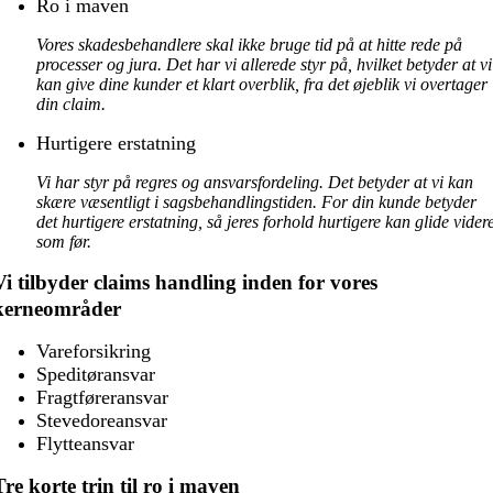
Ro i maven
Vores skadesbehandlere skal ikke bruge tid på at hitte rede på
processer og jura. Det har vi allerede styr på, hvilket betyder at vi
kan give dine kunder et klart overblik, fra det øjeblik vi overtager
din claim.
Hurtigere erstatning
Vi har styr på regres og ansvarsfordeling. Det betyder at vi kan
skære væsentligt i sagsbehandlingstiden. For din kunde betyder
det hurtigere erstatning, så jeres forhold hurtigere kan glide vider
som før.
Vi tilbyder claims handling inden for vores
kerneområder
Vareforsikring
Speditøransvar
Fragtføreransvar
Stevedoreansvar
Flytteansvar
Tre korte trin til ro i maven