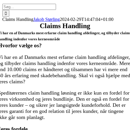
Søg
efter:
Claims Handling
Jakob Størling
2024-02-29T14:47:04+01:00
Claims Handling
i har en af Danmarks mest erfarne claim handling afdelinger, og tilbyder claim
andling indenfor vores kerneområde
Hvorfor vælge os?
Vi har en af Danmarks mest erfarne claim handling afdelinger,
og tilbyder claims handling indenfor vores kerneområde. Mer
end 10.000 claims er håndteret og tilsammen har vi mere end
50 års erfaring med skadebehandling. Skal vi også hjælpe me
jeres claims?
Speditørernes claim handling løsning er ikke kun en fordel for
jeres virksomhed og jeres bundlinje. Den er også en fordel for
jeres kunder – og sikrer jer langsigtede kundeforhold. Det er
eres garanti for en god relation til jeres kunder, når tingene
ikke går som planlagt.
Jeres fordele