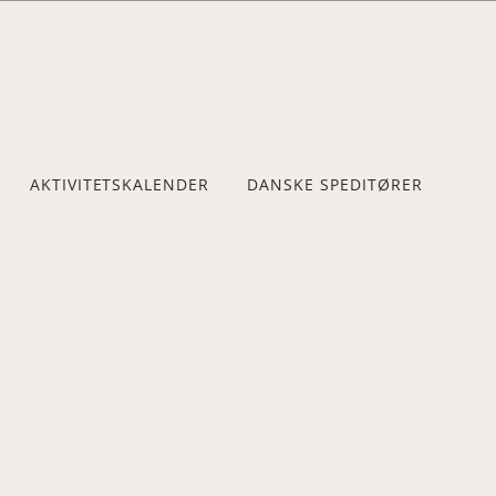
AKTIVITETSKALENDER
DANSKE SPEDITØRER
er det midtjyske med Herning i centrum.