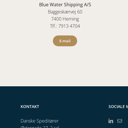
Blue Water Shipping A/S
Baggeskærvej 60
7400 Herning
Tlf.: 7913 4704
E-mail
KONTAKT
SOCIALE 
Danske Speditører