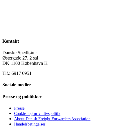
Kontakt
Danske Speditører
Østergade 27, 2 sal
DK-1100 København K
Tlf.: 6917 6951
Sociale medier
Presse og politikker
Presse
Cookie- og privatlivspolitik
About Danish Freight Forwarders Association
Handelsbetingelser