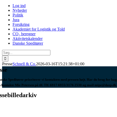
Log ind
Nyheder
Politik
Jura
Forsikring
Akademiet for Logistik og Told
CO₂ beregner
Aktivitetskalender
Danske Speditører
Søg
efter:
Presse
Schnell & Co.
2026-03-16T15:21:38+01:00
sse
nske Speditører prioriterer vi kontakten med pressen højt. Har du brug for baggr
 kontakte Mie Petersen på tlf. Tlf. 6917 6955/3176 2530 og mail mipe@dasp.dk e
ssebilledarkiv