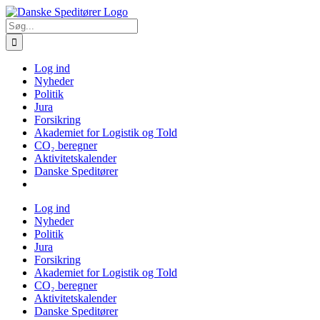
Skip
to
Søg
content
efter:
Log ind
Nyheder
Politik
Jura
Forsikring
Akademiet for Logistik og Told
CO₂ beregner
Aktivitetskalender
Danske Speditører
Log ind
Nyheder
Politik
Jura
Forsikring
Akademiet for Logistik og Told
CO₂ beregner
Aktivitetskalender
Danske Speditører