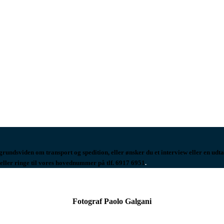
undsviden om transport og spedition, eller ønsker du et interview eller en udtal
ller ringe til vores hovednummer på tlf. 6917 6951
.
Fotograf Paolo Galgani