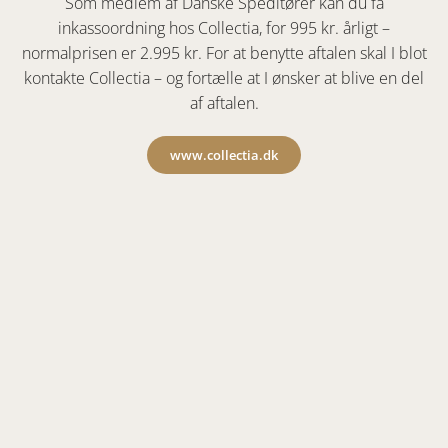
Som medlem af Danske Speditører kan du få
inkassoordning hos Collectia, for 995 kr. årligt –
normalprisen er 2.995 kr. For at benytte aftalen skal I blot
kontakte Collectia – og fortælle at I ønsker at blive en del
af aftalen.
www.collectia.dk