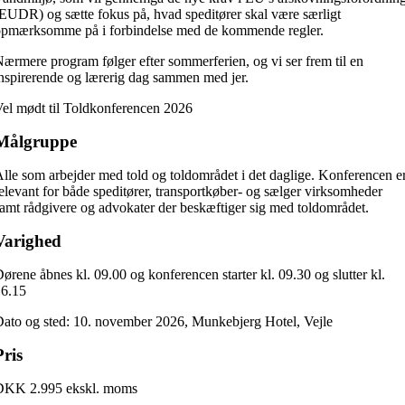
EUDR) og sætte fokus på, hvad speditører skal være særligt
pmærksomme på i forbindelse med de kommende regler.
ærmere program følger efter sommerferien, og v
i ser frem til en
nspirerende og lærerig dag sammen med jer.
el mødt til Toldkonferencen 2026
Målgruppe
lle som arbejder med told og toldområdet i det daglige. Konferencen e
elevant for både speditører, transportkøber- og sælger virksomheder
amt rådgivere og advokater der beskæftiger sig med toldområdet.
Varighed
ørene åbnes kl. 09.00 og konferencen starter kl. 09.30 og slutter kl.
16.15
ato og sted: 10. november 2026, Munkebjerg Hotel, Vejle
Pris
DKK 2.995 ekskl. moms