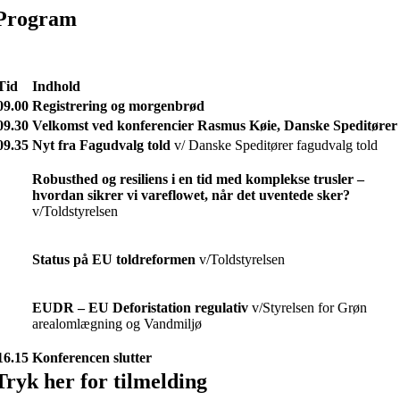
Program
Tid
Indhold
09.00
Registrering og morgenbrød
09.30
Velkomst ved konferencier Rasmus Køie, Danske Speditører
09.35
Nyt fra Fagudvalg told
v/ Danske Speditører fagudvalg told
Robusthed og resiliens i en tid med komplekse trusler –
hvordan sikrer vi vareflowet, når det uventede sker?
v/Toldstyrelsen
Status på EU toldreformen
v/Toldstyrelsen
EUDR – EU Deforistation regulativ
v/Styrelsen for Grøn
arealomlægning og Vandmiljø
16.15
Konferencen slutter
Tryk her for tilmelding