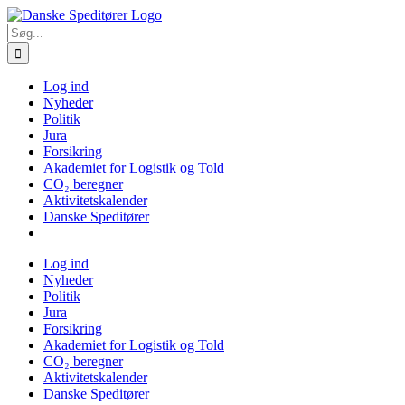
Skip
to
Søg
content
efter:
Log ind
Nyheder
Politik
Jura
Forsikring
Akademiet for Logistik og Told
CO₂ beregner
Aktivitetskalender
Danske Speditører
Log ind
Nyheder
Politik
Jura
Forsikring
Akademiet for Logistik og Told
CO₂ beregner
Aktivitetskalender
Danske Speditører