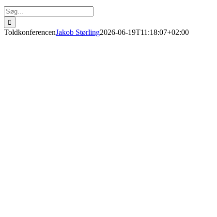
Søg
efter:
Toldkonferencen
Jakob Størling
2026-06-19T11:18:07+02:00