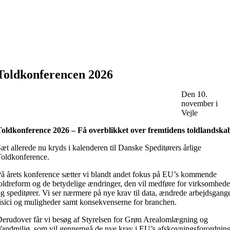
Toldkonferencen 2026
Den 10.
november i
Vejle
oldkonference 2026 – Få overblikket over fremtidens toldlandska
æt allerede nu kryds i kalenderen til Danske Speditørers årlige
oldkonference.
å årets konference sætter vi blandt andet fokus på EU’s kommende
oldreform og de betydelige ændringer, den vil medføre for virksomhede
g speditører. Vi ser nærmere på nye krav til data, ændrede arbejdsgang
isici og muligheder samt konsekvenserne for branchen.
erudover får vi besøg af Styrelsen for Grøn Arealomlægning og
andmiljø, som vil gennemgå de nye krav i EU’s afskovningsforordnin