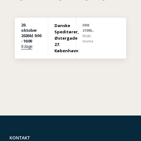
20.
Danske
DKK
oktober
21995,-
Speditører,
2026
kl. 9:00
Ekskl.
Østergade
- 16:00
moms
27.
8 dage
København
KONTAKT