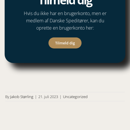
Tilmeld dig
Hvis du ikke har en brugerkonto, men er
medlem af Danske Speditører, kan du
oprette en brugerkonto her:
Tilmeld dig
By
Jakob Størling
|
21. juli 2023
|
Uncategorized