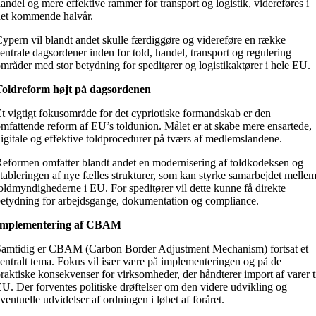
andel og mere effektive rammer for transport og logistik, videreføres i
et kommende halvår.
ypern vil blandt andet skulle færdiggøre og videreføre en række
entrale dagsordener inden for told, handel, transport og regulering –
mråder med stor betydning for speditører og logistikaktører i hele EU.
Toldreform højt på dagsordenen
t vigtigt fokusområde for det cypriotiske formandskab er den
mfattende reform af EU’s toldunion. Målet er at skabe mere ensartede,
igitale og effektive toldprocedurer på tværs af medlemslandene.
eformen omfatter blandt andet en modernisering af toldkodeksen og
tableringen af nye fælles strukturer, som kan styrke samarbejdet melle
oldmyndighederne i EU. For speditører vil dette kunne få direkte
etydning for arbejdsgange, dokumentation og compliance.
Implementering af CBAM
amtidig er CBAM (Carbon Border Adjustment Mechanism) fortsat et
entralt tema. Fokus vil især være på implementeringen og på de
raktiske konsekvenser for virksomheder, der håndterer import af varer t
U. Der forventes politiske drøftelser om den videre udvikling og
ventuelle udvidelser af ordningen i løbet af foråret.