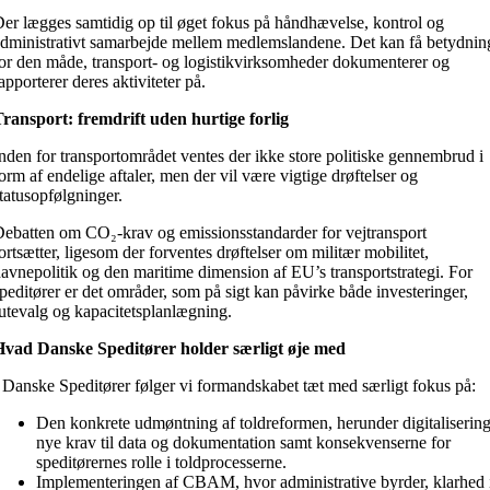
er lægges samtidig op til øget fokus på håndhævelse, kontrol og
dministrativt samarbejde mellem medlemslandene. Det kan få betydnin
or den måde, transport- og logistikvirksomheder dokumenterer og
apporterer deres aktiviteter på.
ransport: fremdrift uden hurtige forlig
nden for transportområdet ventes der ikke store politiske gennembrud i
orm af endelige aftaler, men der vil være vigtige drøftelser og
tatusopfølgninger.
ebatten om CO₂-krav og emissionsstandarder for vejtransport
ortsætter, ligesom der forventes drøftelser om militær mobilitet,
avnepolitik og den maritime dimension af EU’s transportstrategi. For
peditører er det områder, som på sigt kan påvirke både investeringer,
utevalg og kapacitetsplanlægning.
Hvad Danske Speditører holder særligt øje med
 Danske Speditører følger vi formandskabet tæt med særligt fokus på:
Den konkrete udmøntning af toldreformen, herunder digitalisering
nye krav til data og dokumentation samt konsekvenserne for
speditørernes rolle i toldprocesserne.
Implementeringen af CBAM, hvor administrative byrder, klarhed 