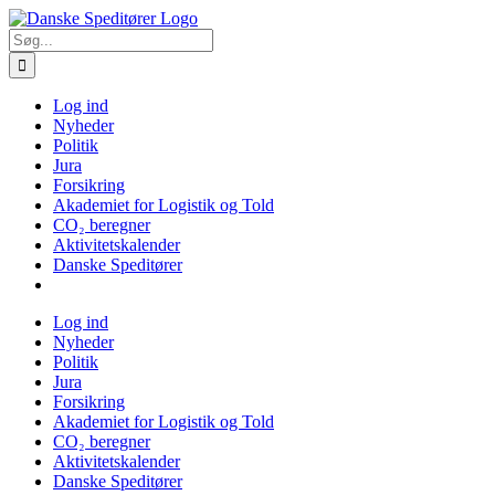
Skip
to
Søg
content
efter:
Log ind
Nyheder
Politik
Jura
Forsikring
Akademiet for Logistik og Told
CO₂ beregner
Aktivitetskalender
Danske Speditører
Log ind
Nyheder
Politik
Jura
Forsikring
Akademiet for Logistik og Told
CO₂ beregner
Aktivitetskalender
Danske Speditører