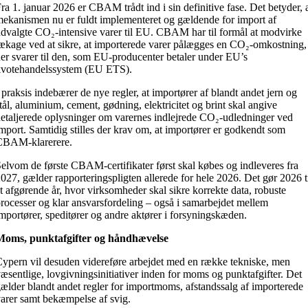
ra 1. januar 2026 er CBAM trådt ind i sin definitive fase. Det betyder, 
ekanismen nu er fuldt implementeret og gældende for import af
dvalgte CO₂-intensive varer til EU. CBAM har til formål at modvirke
ækage ved at sikre, at importerede varer pålægges en CO₂-omkostning,
er svarer til den, som EU-producenter betaler under EU’s
votehandelssystem (EU ETS).
 praksis indebærer de nye regler, at importører af blandt andet jern og
tål, aluminium, cement, gødning, elektricitet og brint skal angive
etaljerede oplysninger om varernes indlejrede CO₂-udledninger ved
mport. Samtidig stilles der krav om, at importører er godkendt som
CBAM-klarerere.
elvom de første CBAM-certifikater først skal købes og indleveres fra
027, gælder rapporteringspligten allerede for hele 2026. Det gør 2026 t
t afgørende år, hvor virksomheder skal sikre korrekte data, robuste
rocesser og klar ansvarsfordeling – også i samarbejdet mellem
mportører, speditører og andre aktører i forsyningskæden.
Moms, punktafgifter og håndhævelse
ypern vil desuden videreføre arbejdet med en række tekniske, men
æsentlige, lovgivningsinitiativer inden for moms og punktafgifter. Det
ælder blandt andet regler for importmoms, afstandssalg af importerede
arer samt bekæmpelse af svig.