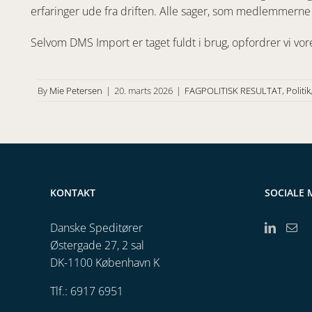
erfaringer ude fra driften. Alle sager, som medlemmerne m
Selvom DMS Import er taget fuldt i brug, opfordrer vi vo
By
Mie Petersen
|
20. marts 2026
|
FAGPOLITISK RESULTAT
,
Politik
KONTAKT
SOCIALE 
Danske Speditører
Østergade 27, 2 sal
DK-1100 København K
Tlf.: 6917 6951