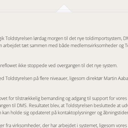
k Toldstyrelsen lørdag morgen til det nye toldimportsystem, DMS
em arbejdet tæt sammen med både medlemsvirksomheder og Tolds
areflowet ikke stoppede ved overgangen til det nye system.
d Toldstyrelsen på flere niveauer, ligesom direktør Martin Aabak
hovet for tilstrækkelig bemanding og adgang til support for vore
en til DMS. Resultatet blev, at Toldstyrelsen besluttede at udvi
g. Man kan holde sig opdateret på kontaktoplysninger og åbningst
r fra virksomheder, der har arbejdet i systemet, ligesom vores