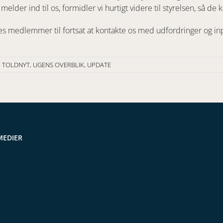
elder ind til os, formidler vi hurtigt videre til styrelsen, så d
res medlemmer til fortsat at kontakte os med udfordringer og in
,
TOLDNYT
,
UGENS OVERBLIK
,
UPDATE
MEDIER