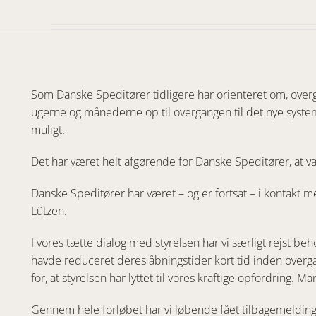
Som Danske Speditører tidligere har orienteret om, overgi
ugerne og månederne op til overgangen til det nye syst
muligt.
Det har været helt afgørende for Danske Speditører, at v
Danske Speditører har været – og er fortsat – i kontakt me
Lützen.
I vores tætte dialog med styrelsen har vi særligt rejst be
havde reduceret deres åbningstider kort tid inden overgang
for, at styrelsen har lyttet til vores kraftige opfordrin
Gennem hele forløbet har vi løbende fået tilbagemeldinge