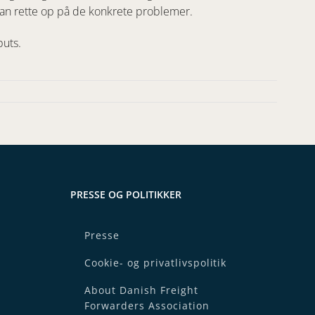
e kan rette op på de konkrete problemer.
puts.
PRESSE OG POLITIKKER
Presse
Cookie- og privatlivspolitik
About Danish Freight
Forwarders Association