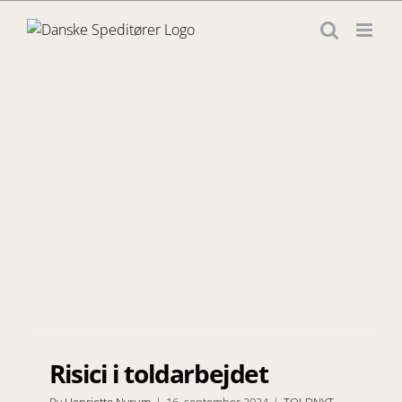
Skip
to
content
Risici i toldarbejdet